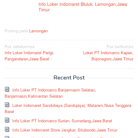
Info Loker Indomaret Bluluk, Lamongan,Jawa
Timur
Posting pada
Lamongan
Navigasi
Pos sebelumnya
Pos berikutnya
Info Loker Indomaret Parigi,
Loker PT Indomarco Kapas,
pos
Pangandaran,Jawa Barat
Bojonegoro,Jawa Timur
Recent Post
Info Loker PT Indomarco Banjarmasin Selatan,
Banjarmasin,Kalimantan Selatan
Loker Indomaret Sandubaya (Sandujaya), Mataram,Nusa Tenggara
Barat
Info Loker PT Indomarco Surian, Sumedang,Jawa Barat
Info Loker Indomaret Store Jangkar, Situbondo,Jawa Timur