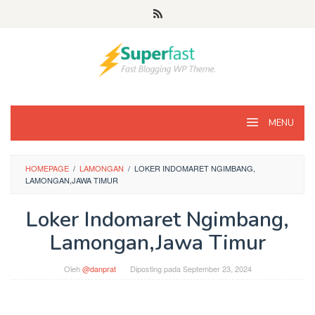
Loncat
ke
konten
MENU
HOMEPAGE
/
LAMONGAN
/
LOKER INDOMARET NGIMBANG,
LAMONGAN,JAWA TIMUR
Loker Indomaret Ngimbang,
Lamongan,Jawa Timur
Oleh
@danprat
Diposting pada
September 23, 2024