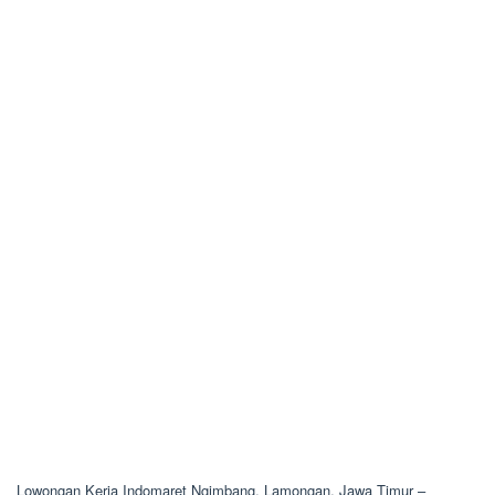
Lowongan Kerja Indomaret Ngimbang, Lamongan, Jawa Timur –