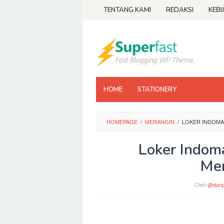
Loncat
TENTANG KAMI
REDAKSI
KEBI
ke
konten
HOME
STATIONERY
HOMEPAGE
/
MERANGIN
/
LOKER INDOMA
Loker Indom
Mer
Oleh
@danp