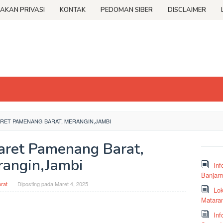
JAKAN PRIVASI
KONTAK
PEDOMAN SIBER
DISCLAIMER
RET PAMENANG BARAT, MERANGIN,JAMBI
aret Pamenang Barat,
angin,Jambi
Inf
Banjar
rat
Diposting pada
Maret 4, 2025
Lok
Matara
Inf