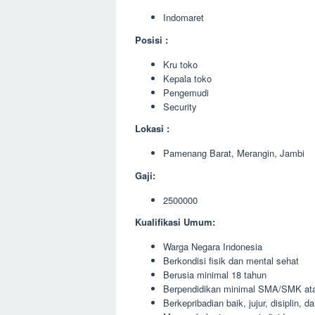
Indomaret
Posisi :
Kru toko
Kepala toko
Pengemudi
Security
Lokasi :
Pamenang Barat, Merangin, Jambi
Gaji:
2500000
Kualifikasi Umum:
Warga Negara Indonesia
Berkondisi fisik dan mental sehat
Berusia minimal 18 tahun
Berpendidikan minimal SMA/SMK ata
Berkepribadian baik, jujur, disiplin, 