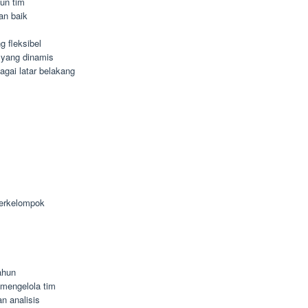
un tim
an baik
 fleksibel
 yang dinamis
agai latar belakang
berkelompok
ahun
mengelola tim
n analisis