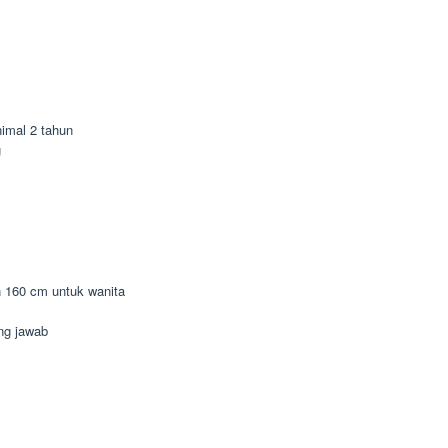
imal 2 tahun
g
n 160 cm untuk wanita
ung jawab