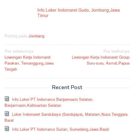
Info Loker Indomaret Gudo, Jombang,Jawa
Timur
Posting pada
Jombang
Navigasi
Pos sebelumnya
Pos berikutnya
Lowongan Kerja Indomaret
Lowongan Kerja Indomaret Group
pos
Parakan, Temanggung,Jawa
Suru-suru, Asmat,Papua
Tengah
Recent Post
Info Loker PT Indomarco Banjarmasin Selatan,
Banjarmasin,Kalimantan Selatan
Loker Indomaret Sandubaya (Sandujaya), Mataram,Nusa Tenggara
Barat
Info Loker PT Indomarco Surian, Sumedang,Jawa Barat