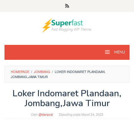
Loncat
ke
konten
MENU
HOMEPAGE
/
JOMBANG
/
LOKER INDOMARET PLANDAAN,
JOMBANG,JAWA TIMUR
Loker Indomaret Plandaan,
Jombang,Jawa Timur
Oleh
@danprat
Diposting pada
Maret 24, 2025