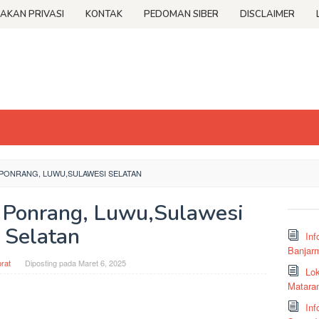
JAKAN PRIVASI
KONTAK
PEDOMAN SIBER
DISCLAIMER
PONRANG, LUWU,SULAWESI SELATAN
 Ponrang, Luwu,Sulawesi
Selatan
Inf
Banjar
rat
Diposting pada
Maret 6, 2025
Lok
Matara
Inf