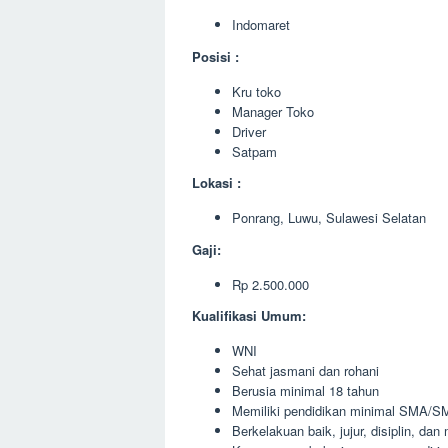
Indomaret
Posisi :
Kru toko
Manager Toko
Driver
Satpam
Lokasi :
Ponrang, Luwu, Sulawesi Selatan
Gaji:
Rp 2.500.000
Kualifikasi Umum:
WNI
Sehat jasmani dan rohani
Berusia minimal 18 tahun
Memiliki pendidikan minimal SMA/SM
Berkelakuan baik, jujur, disiplin, da