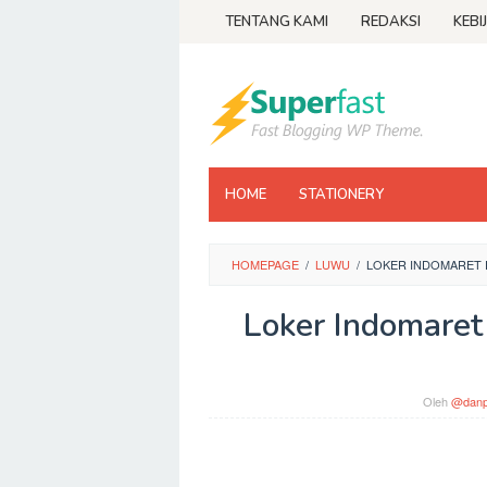
Loncat
TENTANG KAMI
REDAKSI
KEBI
ke
konten
HOME
STATIONERY
HOMEPAGE
/
LUWU
/
LOKER INDOMARET 
Loker Indomaret
Oleh
@danp