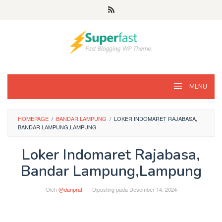
Loncat
ke
konten
MENU
HOMEPAGE
/
BANDAR LAMPUNG
/
LOKER INDOMARET RAJABASA,
BANDAR LAMPUNG,LAMPUNG
Loker Indomaret Rajabasa,
Bandar Lampung,Lampung
Oleh
@danprat
Diposting pada
Desember 14, 2024