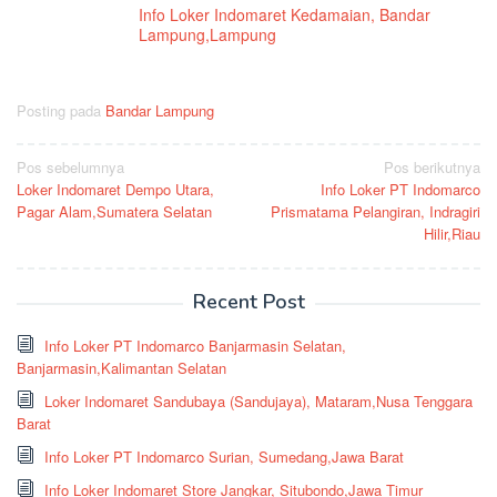
Info Loker Indomaret Kedamaian, Bandar
Lampung,Lampung
Posting pada
Bandar Lampung
Navigasi
Pos sebelumnya
Pos berikutnya
Loker Indomaret Dempo Utara,
Info Loker PT Indomarco
pos
Pagar Alam,Sumatera Selatan
Prismatama Pelangiran, Indragiri
Hilir,Riau
Recent Post
Info Loker PT Indomarco Banjarmasin Selatan,
Banjarmasin,Kalimantan Selatan
Loker Indomaret Sandubaya (Sandujaya), Mataram,Nusa Tenggara
Barat
Info Loker PT Indomarco Surian, Sumedang,Jawa Barat
Info Loker Indomaret Store Jangkar, Situbondo,Jawa Timur