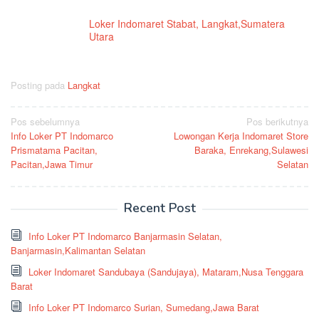
Loker Indomaret Stabat, Langkat,Sumatera
Utara
Posting pada
Langkat
Navigasi
Pos sebelumnya
Pos berikutnya
Info Loker PT Indomarco
Lowongan Kerja Indomaret Store
pos
Prismatama Pacitan,
Baraka, Enrekang,Sulawesi
Pacitan,Jawa Timur
Selatan
Recent Post
Info Loker PT Indomarco Banjarmasin Selatan,
Banjarmasin,Kalimantan Selatan
Loker Indomaret Sandubaya (Sandujaya), Mataram,Nusa Tenggara
Barat
Info Loker PT Indomarco Surian, Sumedang,Jawa Barat