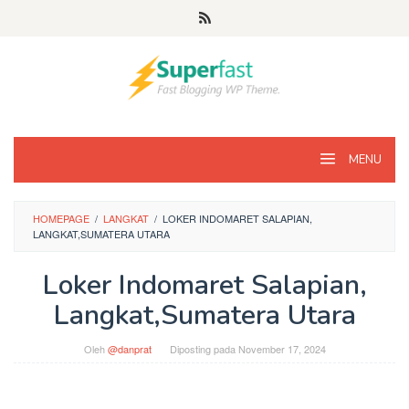
Loncat
ke
konten
MENU
HOMEPAGE
/
LANGKAT
/
LOKER INDOMARET SALAPIAN,
LANGKAT,SUMATERA UTARA
Loker Indomaret Salapian,
Langkat,Sumatera Utara
Oleh
@danprat
Diposting pada
November 17, 2024