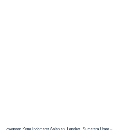
Lowongan Kerja Indomaret Salapian, Langkat, Sumatera Utara –