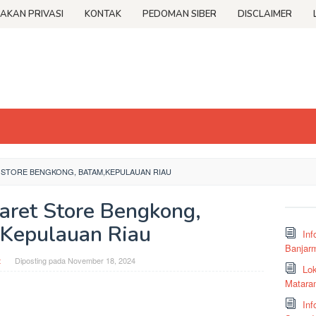
JAKAN PRIVASI
KONTAK
PEDOMAN SIBER
DISCLAIMER
STORE BENGKONG, BATAM,KEPULAUAN RIAU
aret Store Bengkong,
Kepulauan Riau
Inf
Banjar
t
Diposting pada
November 18, 2024
Lok
Matara
Inf