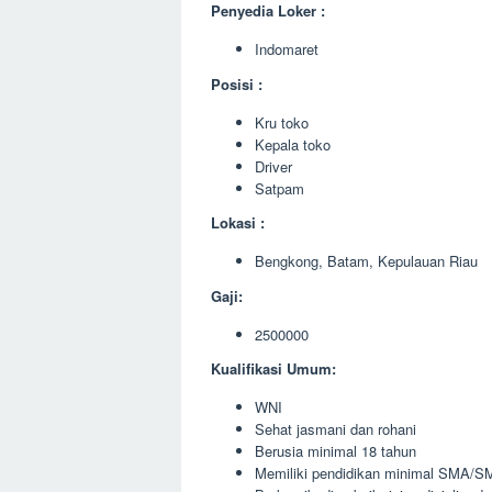
Penyedia Loker :
Indomaret
Posisi :
Kru toko
Kepala toko
Driver
Satpam
Lokasi :
Bengkong, Batam, Kepulauan Riau
Gaji:
2500000
Kualifikasi Umum:
WNI
Sehat jasmani dan rohani
Berusia minimal 18 tahun
Memiliki pendidikan minimal SMA/SM