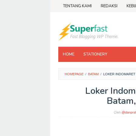
Loncat
TENTANG KAMI
REDAKSI
KEBI
ke
konten
HOME
STATIONERY
HOMEPAGE
/
BATAM
/
LOKER INDOMARET 
Loker Indom
Batam,
Oleh
@danpra