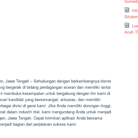
Sumeda
Inf
Situbo
Low
Aceh T
en, Jawa Tengah – Sehubungan dengan berkembangnya bisnis
g bergerak di bidang perdagangan eceran dan memiliki rantai
t ini membuka kesempatan untuk bergabung dengan tim kami di
ari kandidat yang bersemangat, antusias, dan memiliki
rbagai divisi di gerai kami. Jika Anda memiliki dorongan tinggi,
at dalam industri ritel, kami mengundang Anda untuk menjadi
agen, Jawa Tengah. Cepat kirimkan aplikasi Anda bersama
njadi bagian dari perjalanan sukses kami.