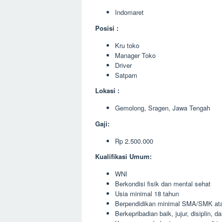
Indomaret
Posisi :
Kru toko
Manager Toko
Driver
Satpam
Lokasi :
Gemolong, Sragen, Jawa Tengah
Gaji:
Rp 2.500.000
Kualifikasi Umum:
WNI
Berkondisi fisik dan mental sehat
Usia minimal 18 tahun
Berpendidikan minimal SMA/SMK ata
Berkepribadian baik, jujur, disiplin, 