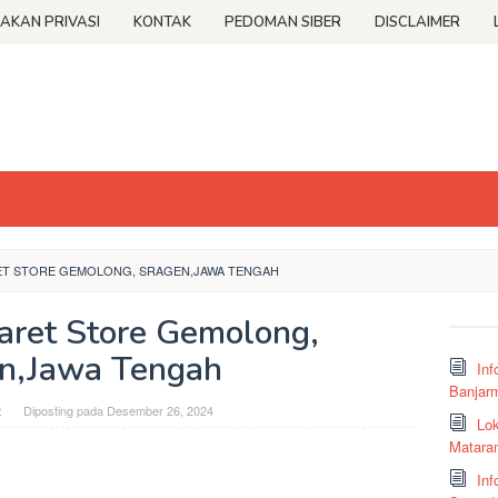
JAKAN PRIVASI
KONTAK
PEDOMAN SIBER
DISCLAIMER
ET STORE GEMOLONG, SRAGEN,JAWA TENGAH
aret Store Gemolong,
n,Jawa Tengah
Inf
Banjar
t
Diposting pada
Desember 26, 2024
Lok
Matara
Inf