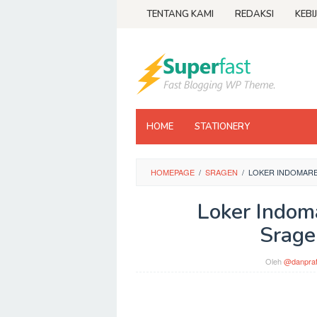
Loncat
TENTANG KAMI
REDAKSI
KEBI
ke
konten
HOME
STATIONERY
HOMEPAGE
/
SRAGEN
/
LOKER INDOMAR
Loker Indom
Srage
Oleh
@danpra