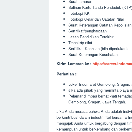
Surat lamaran
Salinan Kartu Tanda Penduduk (KTP
Fotokopi KK
Fotokopi Gelar dan Catatan Nilai
Surat Keterangan Catatan Kepolisia
Sertifikat/penghargaan
Ijazah Pendidikan Terakhir
Transkrip nilai
Sertifikat Keahlian (bila diperlukan)
Surat Keterangan Kesehatan
Kirim Lamaran ke :
https://career.indom
Perhatian !!
Loker Indomaret Gemolong, Sragen, J
Jika ada pihak yang meminta biaya u
Pelamar diimbau berhati-hati terha
Gemolong, Sragen, Jawa Tengah.
Jika Anda merasa bahwa Anda adalah indivi
berkontribusi dalam industri ritel bersama
mengajak Anda untuk bergabung dengan tim 
kemampuan untuk berkembang dan berkemba