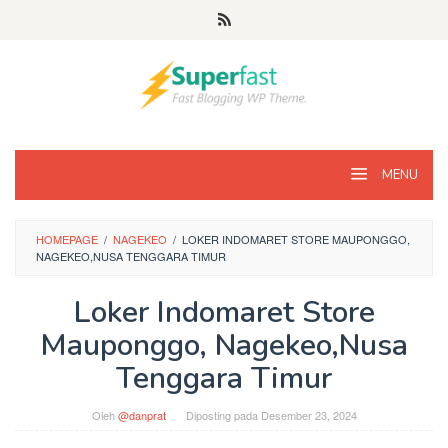
Loncat
ke
konten
MENU
HOMEPAGE
/
NAGEKEO
/
LOKER INDOMARET STORE MAUPONGGO,
NAGEKEO,NUSA TENGGARA TIMUR
Loker Indomaret Store
Mauponggo, Nagekeo,Nusa
Tenggara Timur
Oleh
@danprat
Diposting pada
Desember 23, 2024