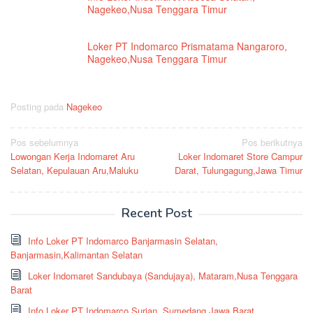
Nagekeo,Nusa Tenggara Timur
Loker PT Indomarco Prismatama Nangaroro,
Nagekeo,Nusa Tenggara Timur
Posting pada
Nagekeo
Navigasi
Pos sebelumnya
Pos berikutnya
Lowongan Kerja Indomaret Aru
Loker Indomaret Store Campur
pos
Selatan, Kepulauan Aru,Maluku
Darat, Tulungagung,Jawa Timur
Recent Post
Info Loker PT Indomarco Banjarmasin Selatan,
Banjarmasin,Kalimantan Selatan
Loker Indomaret Sandubaya (Sandujaya), Mataram,Nusa Tenggara
Barat
Info Loker PT Indomarco Surian, Sumedang,Jawa Barat