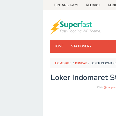
Loncat
TENTANG KAMI
REDAKSI
KEBI
ke
konten
HOME
STATIONERY
HOMEPAGE
/
PUNCAK
/
LOKER INDOMARE
Loker Indomaret S
Oleh
@danpra