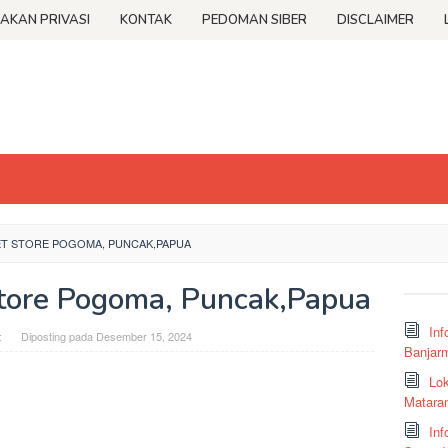
JAKAN PRIVASI
KONTAK
PEDOMAN SIBER
DISCLAIMER
T STORE POGOMA, PUNCAK,PAPUA
tore Pogoma, Puncak,Papua
Inf
t
Diposting pada
Desember 15, 2024
Banjar
Lok
Matara
Inf