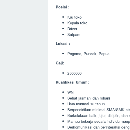
Posisi :
Kru toko
Kepala toko
Driver
Satpam
Lokasi :
Pogoma, Puncak, Papua
Gaji:
2500000
Kualifikasi Umum:
WNI
Sehat jasmani dan rohani
Usia minimal 18 tahun
Berpendidikan minimal SMA/SMK ata
Berkelakuan baik, jujur, disiplin, da
Mampu bekerja secara individu maup
Berkomunikasi dan berinteraksi deng