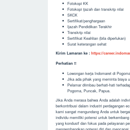
Fotokopi KK
Fotokopi ijazah dan transkrip nilai
SKCK
Sertifikat/penghargaan
Ijazah Pendidikan Terakhir
Transkrip nilai
Sertifikat Keahlian (bila diperlukan)
Surat keterangan sehat
Kirim Lamaran ke :
https://career.indom
Perhatian !!
Lowongan kerja Indomaret di Pogoma,
Jika ada pihak yang meminta biaya u
Pelamar diimbau berhati-hati terha
Pogoma, Puncak, Papua.
Jika Anda merasa bahwa Anda adalah indivi
berkontribusi dalam industri perdagangan 
kami sangat mengundang Anda untuk bergab
individu memiliki potensi untuk berkemban
yang kondusif dan fokus pada pelayanan p
mengembangkan potensi diri dan mencapai tu