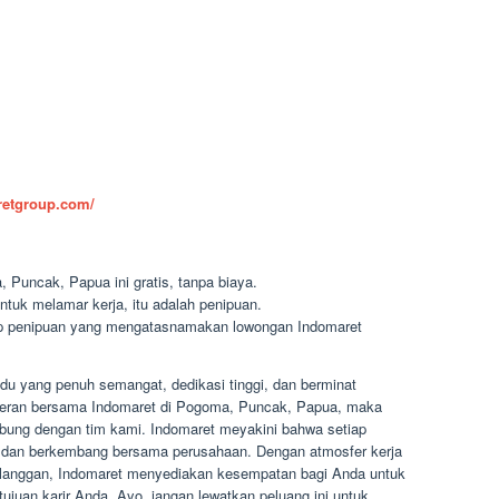
aretgroup.com/
 Puncak, Papua ini gratis, tanpa biaya.
ntuk melamar kerja, itu adalah penipuan.
dap penipuan yang mengatasnamakan lowongan Indomaret
du yang penuh semangat, dedikasi tinggi, dan berminat
eceran bersama Indomaret di Pogoma, Puncak, Papua, maka
ung dengan tim kami. Indomaret meyakini bahwa setiap
g dan berkembang bersama perusahaan. Dengan atmosfer kerja
elanggan, Indomaret menyediakan kesempatan bagi Anda untuk
juan karir Anda. Ayo, jangan lewatkan peluang ini untuk