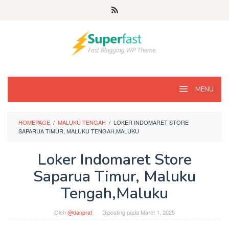
Loncat
ke
konten
MENU
HOMEPAGE
/
MALUKU TENGAH
/
LOKER INDOMARET STORE
SAPARUA TIMUR, MALUKU TENGAH,MALUKU
Loker Indomaret Store
Saparua Timur, Maluku
Tengah,Maluku
Oleh
@danprat
Diposting pada
Maret 1, 2025