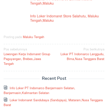
Tengah,Maluku
Info Loker Indomaret Store Salahutu, Maluku
Tengah,Maluku
Posting pada
Maluku Tengah
Navigasi
Pos sebelumnya
Pos berikutnya
Lowongan Kerja Indomaret Group
Loker PT Indomarco Langgudu,
pos
Paguyangan, Brebes,Jawa
Bima,Nusa Tenggara Barat
Tengah
Recent Post
Info Loker PT Indomarco Banjarmasin Selatan,
Banjarmasin,Kalimantan Selatan
Loker Indomaret Sandubaya (Sandujaya), Mataram,Nusa Tenggara
Barat