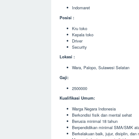
Indomaret
Posisi :
Kru toko
Kepala toko
Driver
Security
Lokasi :
Wara, Palopo, Sulawesi Selatan
Gaji:
2500000
Kualifikasi Umum:
Warga Negara Indonesia
Berkondisi fisik dan mental sehat
Berusia minimal 18 tahun
Berpendidikan minimal SMA/SMK ata
Berkelakuan baik, jujur, disiplin, da