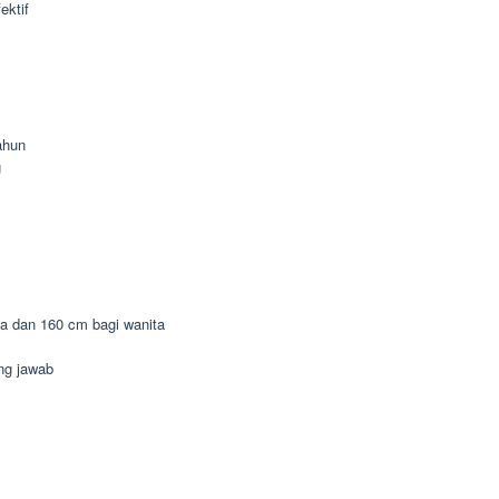
ektif
ahun
g
ia dan 160 cm bagi wanita
ung jawab