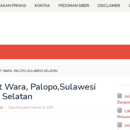
JAKAN PRIVASI
KONTAK
PEDOMAN SIBER
DISCLAIMER
 WARA, PALOPO,SULAWESI SELATAN
t Wara, Palopo,Sulawesi
Selatan
Inf
Banjar
at
Diposting pada
Februari 6, 2025
Lok
Matara
Inf