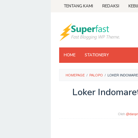
Loncat
TENTANG KAMI
REDAKSI
KEBI
ke
konten
HOME
STATIONERY
HOMEPAGE
/
PALOPO
/
LOKER INDOMARET
Loker Indomare
Oleh
@danpr