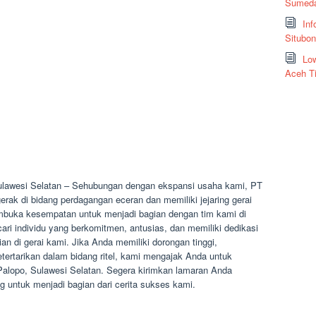
Sumeda
Inf
Situbo
Low
Aceh T
ulawesi Selatan – Sehubungan dengan ekspansi usaha kami, PT
rak di bidang perdagangan eceran dan memiliki jejaring gerai
membuka kesempatan untuk menjadi bagian dengan tim kami di
ri individu yang berkomitmen, antusias, dan memiliki dedikasi
an di gerai kami. Jika Anda memiliki dorongan tinggi,
etertarikan dalam bidang ritel, kami mengajak Anda untuk
 Palopo, Sulawesi Selatan. Segera kirimkan lamaran Anda
untuk menjadi bagian dari cerita sukses kami.