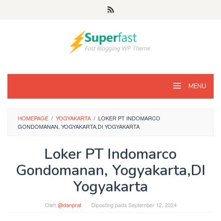
Loncat
ke
konten
MENU
HOMEPAGE
/
YOGYAKARTA
/
LOKER PT INDOMARCO
GONDOMANAN, YOGYAKARTA,DI YOGYAKARTA
Loker PT Indomarco
Gondomanan, Yogyakarta,DI
Yogyakarta
Oleh
@danprat
Diposting pada
September 12, 2024