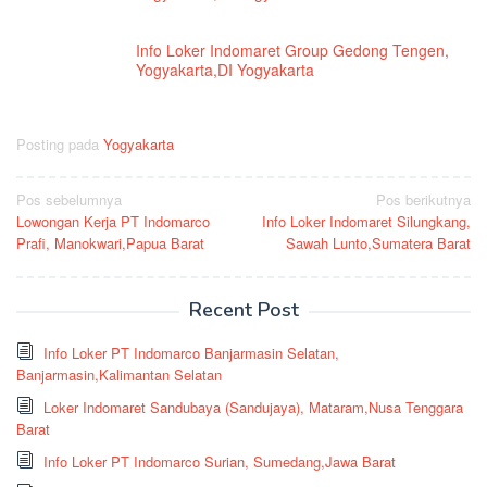
Info Loker Indomaret Group Gedong Tengen,
Yogyakarta,DI Yogyakarta
Posting pada
Yogyakarta
Navigasi
Pos sebelumnya
Pos berikutnya
Lowongan Kerja PT Indomarco
Info Loker Indomaret Silungkang,
pos
Prafi, Manokwari,Papua Barat
Sawah Lunto,Sumatera Barat
Recent Post
Info Loker PT Indomarco Banjarmasin Selatan,
Banjarmasin,Kalimantan Selatan
Loker Indomaret Sandubaya (Sandujaya), Mataram,Nusa Tenggara
Barat
Info Loker PT Indomarco Surian, Sumedang,Jawa Barat