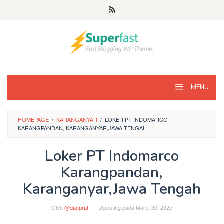
Loncat
ke
konten
MENU
HOMEPAGE
/
KARANGANYAR
/
LOKER PT INDOMARCO
KARANGPANDAN, KARANGANYAR,JAWA TENGAH
Loker PT Indomarco
Karangpandan,
Karanganyar,Jawa Tengah
Oleh
@danprat
Diposting pada
Maret 30, 2025