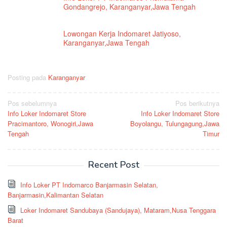
Gondangrejo, Karanganyar,Jawa Tengah
Lowongan Kerja Indomaret Jatiyoso,
Karanganyar,Jawa Tengah
Posting pada
Karanganyar
Navigasi
Pos sebelumnya
Pos berikutnya
Info Loker Indomaret Store
Info Loker Indomaret Store
pos
Pracimantoro, Wonogiri,Jawa
Boyolangu, Tulungagung,Jawa
Tengah
Timur
Recent Post
Info Loker PT Indomarco Banjarmasin Selatan,
Banjarmasin,Kalimantan Selatan
Loker Indomaret Sandubaya (Sandujaya), Mataram,Nusa Tenggara
Barat