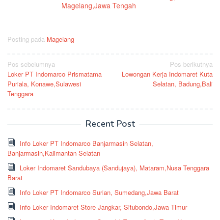
Magelang,Jawa Tengah
Posting pada
Magelang
Navigasi
Pos sebelumnya
Pos berikutnya
Loker PT Indomarco Prismatama
Lowongan Kerja Indomaret Kuta
pos
Puriala, Konawe,Sulawesi
Selatan, Badung,Bali
Tenggara
Recent Post
Info Loker PT Indomarco Banjarmasin Selatan,
Banjarmasin,Kalimantan Selatan
Loker Indomaret Sandubaya (Sandujaya), Mataram,Nusa Tenggara
Barat
Info Loker PT Indomarco Surian, Sumedang,Jawa Barat
Info Loker Indomaret Store Jangkar, Situbondo,Jawa Timur