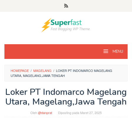
Loncat
ke
konten
MENU
HOMEPAGE
/
MAGELANG
/
LOKER PT INDOMARCO MAGELANG
UTARA, MAGELANG,JAWA TENGAH
Loker PT Indomarco Magelang
Utara, Magelang,Jawa Tengah
Oleh
@danprat
Diposting pada
Maret 27, 2025