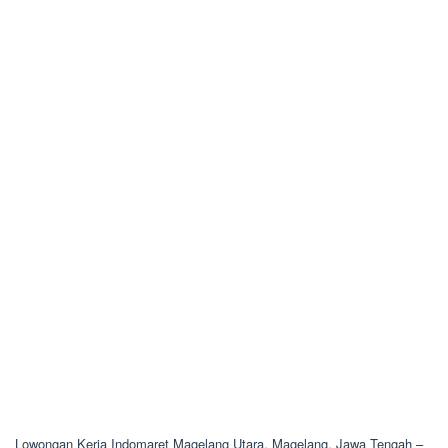
Lowongan Kerja Indomaret Magelang Utara, Magelang, Jawa Tengah –