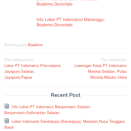
Boalemo,Gorontalo
Info Loker PT Indomarco Mananggu,
Boalemo,Gorontalo
Posting pada
Boalemo
Navigasi
Pos sebelumnya
Pos berikutnya
Loker PT Indomarco Prismatama
Lowongan Kerja PT Indomarco
pos
Jayapura Selatan,
Morotai Selatan, Pulau
Jayapura,Papua
Morotai,Maluku Utara
Recent Post
Info Loker PT Indomarco Banjarmasin Selatan,
Banjarmasin,Kalimantan Selatan
Loker Indomaret Sandubaya (Sandujaya), Mataram,Nusa Tenggara
Barat