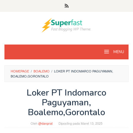
Loncat
ke
konten
MENU
HOMEPAGE
/
BOALEMO
/
LOKER PT INDOMARCO PAGUYAMAN,
BOALEMO,GORONTALO
Loker PT Indomarco
Paguyaman,
Boalemo,Gorontalo
Oleh
@danprat
Diposting pada
Maret 13, 2025