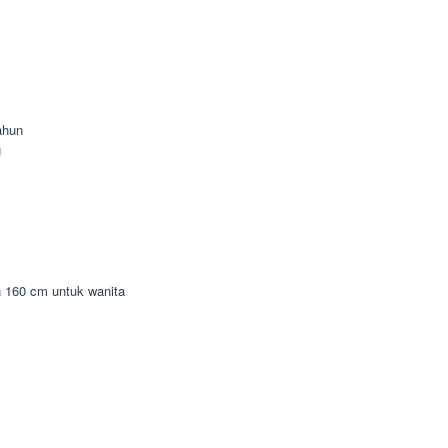
ahun
g
n 160 cm untuk wanita