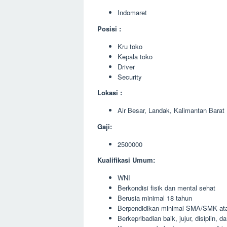
Indomaret
Posisi :
Kru toko
Kepala toko
Driver
Security
Lokasi :
Air Besar, Landak, Kalimantan Barat
Gaji:
2500000
Kualifikasi Umum:
WNI
Berkondisi fisik dan mental sehat
Berusia minimal 18 tahun
Berpendidikan minimal SMA/SMK ata
Berkepribadian baik, jujur, disiplin, 