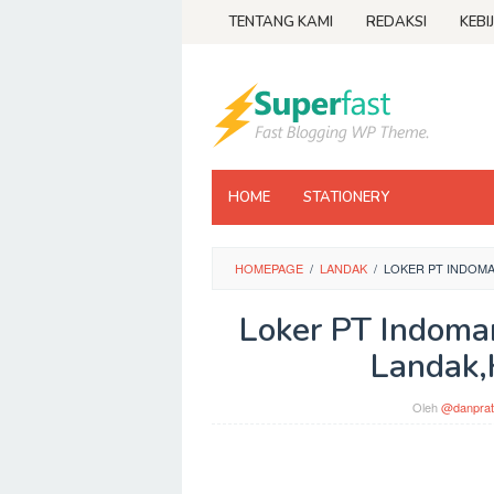
Loncat
TENTANG KAMI
REDAKSI
KEBI
ke
konten
HOME
STATIONERY
HOMEPAGE
/
LANDAK
/
LOKER PT INDOMA
Loker PT Indoma
Landak,
Oleh
@danprat