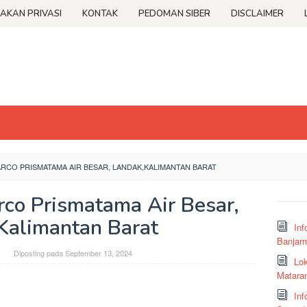
JAKAN PRIVASI
KONTAK
PEDOMAN SIBER
DISCLAIMER
RCO PRISMATAMA AIR BESAR, LANDAK,KALIMANTAN BARAT
rco Prismatama Air Besar,
Kalimantan Barat
Inf
Banjar
Diposting pada
September 13, 2024
Lok
Matara
Inf