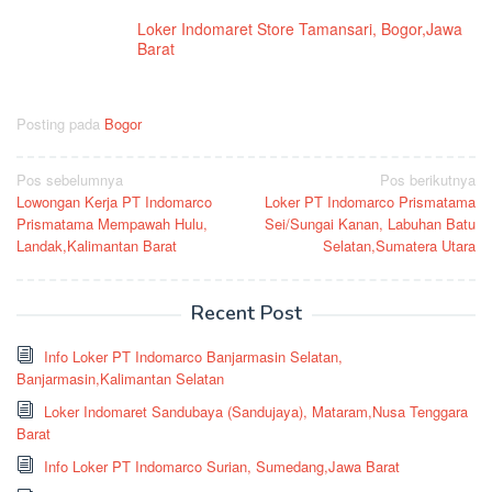
Loker Indomaret Store Tamansari, Bogor,Jawa
Barat
Posting pada
Bogor
Navigasi
Pos sebelumnya
Pos berikutnya
Lowongan Kerja PT Indomarco
Loker PT Indomarco Prismatama
pos
Prismatama Mempawah Hulu,
Sei/Sungai Kanan, Labuhan Batu
Landak,Kalimantan Barat
Selatan,Sumatera Utara
Recent Post
Info Loker PT Indomarco Banjarmasin Selatan,
Banjarmasin,Kalimantan Selatan
Loker Indomaret Sandubaya (Sandujaya), Mataram,Nusa Tenggara
Barat
Info Loker PT Indomarco Surian, Sumedang,Jawa Barat