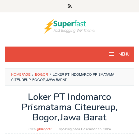
Loncat
ke
konten
MENU
HOMEPAGE
/
BOGOR
/
LOKER PT INDOMARCO PRISMATAMA
CITEUREUP, BOGOR,JAWA BARAT
Loker PT Indomarco
Prismatama Citeureup,
Bogor,Jawa Barat
Oleh
@danprat
Diposting pada
Desember 15, 2024