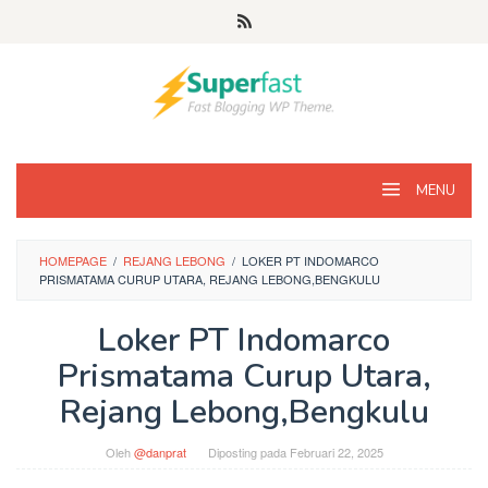
Loncat
ke
konten
MENU
HOMEPAGE
/
REJANG LEBONG
/
LOKER PT INDOMARCO
PRISMATAMA CURUP UTARA, REJANG LEBONG,BENGKULU
Loker PT Indomarco
Prismatama Curup Utara,
Rejang Lebong,Bengkulu
Oleh
@danprat
Diposting pada
Februari 22, 2025