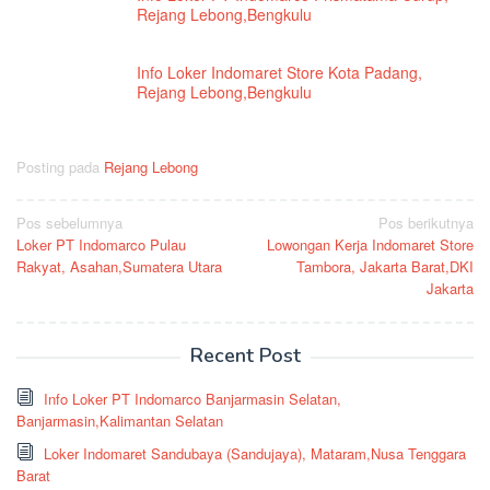
Rejang Lebong,Bengkulu
Info Loker Indomaret Store Kota Padang,
Rejang Lebong,Bengkulu
Posting pada
Rejang Lebong
Navigasi
Pos sebelumnya
Pos berikutnya
Loker PT Indomarco Pulau
Lowongan Kerja Indomaret Store
pos
Rakyat, Asahan,Sumatera Utara
Tambora, Jakarta Barat,DKI
Jakarta
Recent Post
Info Loker PT Indomarco Banjarmasin Selatan,
Banjarmasin,Kalimantan Selatan
Loker Indomaret Sandubaya (Sandujaya), Mataram,Nusa Tenggara
Barat