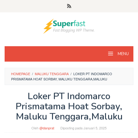
Loncat
ke
konten
MENU
HOMEPAGE
/
MALUKU TENGGARA
/
LOKER PT INDOMARCO
PRISMATAMA HOAT SORBAY, MALUKU TENGGARA,MALUKU
Loker PT Indomarco
Prismatama Hoat Sorbay,
Maluku Tenggara,Maluku
Oleh
@danprat
Diposting pada
Januari 5, 2025