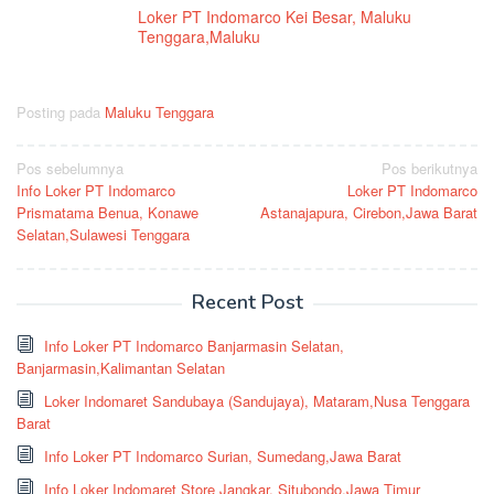
Loker PT Indomarco Kei Besar, Maluku
Tenggara,Maluku
Posting pada
Maluku Tenggara
Navigasi
Pos sebelumnya
Pos berikutnya
Info Loker PT Indomarco
Loker PT Indomarco
pos
Prismatama Benua, Konawe
Astanajapura, Cirebon,Jawa Barat
Selatan,Sulawesi Tenggara
Recent Post
Info Loker PT Indomarco Banjarmasin Selatan,
Banjarmasin,Kalimantan Selatan
Loker Indomaret Sandubaya (Sandujaya), Mataram,Nusa Tenggara
Barat
Info Loker PT Indomarco Surian, Sumedang,Jawa Barat
Info Loker Indomaret Store Jangkar, Situbondo,Jawa Timur