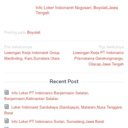
Info Loker Indomaret Nogosari, Boyolali,Jawa
Tengah
Posting pada
Boyolali
Navigasi
Pos sebelumnya
Pos berikutnya
Lowongan Kerja Indomaret Group
Lowongan Kerja PT Indomarco
pos
Mardinding, Karo,Sumatera Utara
Prismatama Gandrungmangu,
Cilacap,Jawa Tengah
Recent Post
Info Loker PT Indomarco Banjarmasin Selatan,
Banjarmasin,Kalimantan Selatan
Loker Indomaret Sandubaya (Sandujaya), Mataram,Nusa Tenggara
Barat
Info Loker PT Indomarco Surian, Sumedang,Jawa Barat