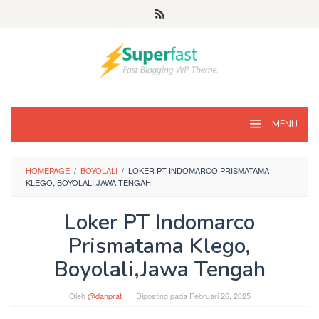
Loncat
ke
konten
MENU
HOMEPAGE
/
BOYOLALI
/
LOKER PT INDOMARCO PRISMATAMA
KLEGO, BOYOLALI,JAWA TENGAH
Loker PT Indomarco
Prismatama Klego,
Boyolali,Jawa Tengah
Oleh
@danprat
Diposting pada
Februari 26, 2025