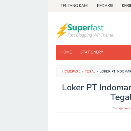
Loncat
TENTANG KAMI
REDAKSI
KEBI
ke
konten
HOME
STATIONERY
HOMEPAGE
/
TEGAL
/
LOKER PT INDOMA
Loker PT Indomar
Tega
Oleh
@danpr