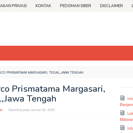
JAKAN PRIVASI
KONTAK
PEDOMAN SIBER
DISCLAIMER
RCO PRISMATAMA MARGASARI, TEGAL,JAWA TENGAH
co Prismatama Margasari,
l,Jawa Tengah
Inf
Banjar
at
Diposting pada
Januari 26, 2025
Lok
Matara
Inf