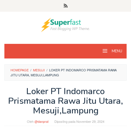
Loncat
ke
konten
MENU
HOMEPAGE
/
MESUJI
/
LOKER PT INDOMARCO PRISMATAMA RAWA
JITU UTARA, MESUJI,LAMPUNG
Loker PT Indomarco
Prismatama Rawa Jitu Utara,
Mesuji,Lampung
Oleh
@danprat
Diposting pada
November 29, 2024