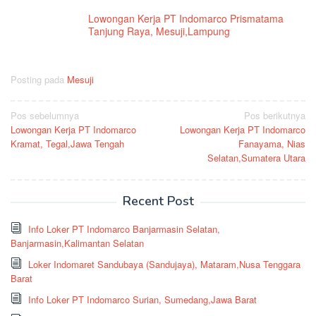
Lowongan Kerja PT Indomarco Prismatama
Tanjung Raya, Mesuji,Lampung
Posting pada
Mesuji
Navigasi
Pos sebelumnya
Pos berikutnya
Lowongan Kerja PT Indomarco
Lowongan Kerja PT Indomarco
pos
Kramat, Tegal,Jawa Tengah
Fanayama, Nias
Selatan,Sumatera Utara
Recent Post
Info Loker PT Indomarco Banjarmasin Selatan,
Banjarmasin,Kalimantan Selatan
Loker Indomaret Sandubaya (Sandujaya), Mataram,Nusa Tenggara
Barat
Info Loker PT Indomarco Surian, Sumedang,Jawa Barat