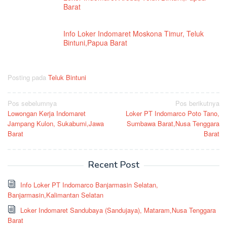
Barat
Info Loker Indomaret Moskona Timur, Teluk
Bintuni,Papua Barat
Posting pada
Teluk Bintuni
Navigasi
Pos sebelumnya
Pos berikutnya
Lowongan Kerja Indomaret
Loker PT Indomarco Poto Tano,
pos
Jampang Kulon, Sukabumi,Jawa
Sumbawa Barat,Nusa Tenggara
Barat
Barat
Recent Post
Info Loker PT Indomarco Banjarmasin Selatan,
Banjarmasin,Kalimantan Selatan
Loker Indomaret Sandubaya (Sandujaya), Mataram,Nusa Tenggara
Barat