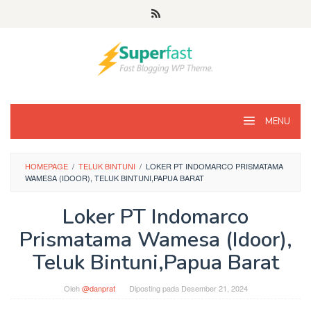
Loncat
ke
konten
MENU
HOMEPAGE
/
TELUK BINTUNI
/
LOKER PT INDOMARCO PRISMATAMA
WAMESA (IDOOR), TELUK BINTUNI,PAPUA BARAT
Loker PT Indomarco
Prismatama Wamesa (Idoor),
Teluk Bintuni,Papua Barat
Oleh
@danprat
Diposting pada
Desember 21, 2024