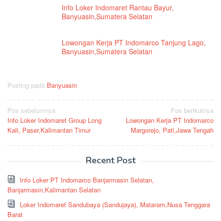
Info Loker Indomaret Rantau Bayur,
Banyuasin,Sumatera Selatan
Lowongan Kerja PT Indomarco Tanjung Lago,
Banyuasin,Sumatera Selatan
Posting pada
Banyuasin
Navigasi
Pos sebelumnya
Pos berikutnya
Info Loker Indomaret Group Long
Lowongan Kerja PT Indomarco
pos
Kali, Paser,Kalimantan Timur
Margorejo, Pati,Jawa Tengah
Recent Post
Info Loker PT Indomarco Banjarmasin Selatan,
Banjarmasin,Kalimantan Selatan
Loker Indomaret Sandubaya (Sandujaya), Mataram,Nusa Tenggara
Barat