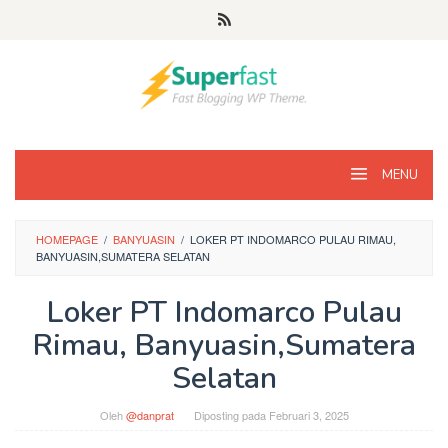
Loncat
ke
konten
MENU
HOMEPAGE
/
BANYUASIN
/
LOKER PT INDOMARCO PULAU RIMAU,
BANYUASIN,SUMATERA SELATAN
Loker PT Indomarco Pulau
Rimau, Banyuasin,Sumatera
Selatan
Oleh
@danprat
Diposting pada
Februari 3, 2025