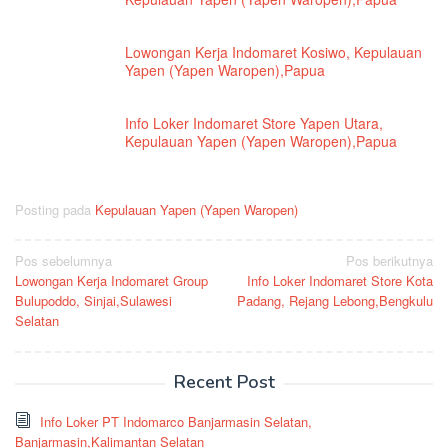
Lowongan Kerja Indomaret Kosiwo, Kepulauan
Yapen (Yapen Waropen),Papua
Info Loker Indomaret Store Yapen Utara,
Kepulauan Yapen (Yapen Waropen),Papua
Posting pada
Kepulauan Yapen (Yapen Waropen)
Navigasi
Pos sebelumnya
Pos berikutnya
Lowongan Kerja Indomaret Group
Info Loker Indomaret Store Kota
pos
Bulupoddo, Sinjai,Sulawesi
Padang, Rejang Lebong,Bengkulu
Selatan
Recent Post
Info Loker PT Indomarco Banjarmasin Selatan,
Banjarmasin,Kalimantan Selatan