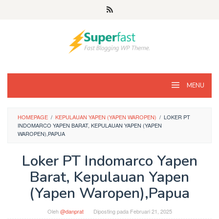
Loncat
ke
konten
MENU
HOMEPAGE
/
KEPULAUAN YAPEN (YAPEN WAROPEN)
/
LOKER PT
INDOMARCO YAPEN BARAT, KEPULAUAN YAPEN (YAPEN
WAROPEN),PAPUA
Loker PT Indomarco Yapen
Barat, Kepulauan Yapen
(Yapen Waropen),Papua
Oleh
@danprat
Diposting pada
Februari 21, 2025