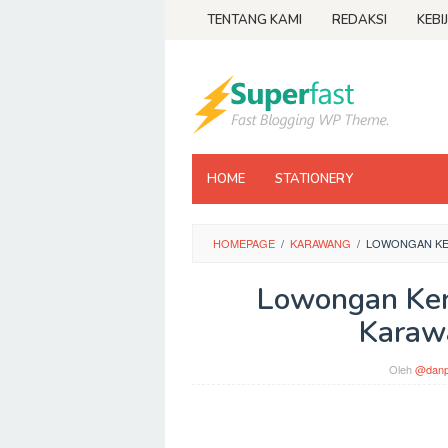
Loncat
TENTANG KAMI
REDAKSI
KEBI
ke
konten
HOME
STATIONERY
HOMEPAGE
/
KARAWANG
/
LOWONGAN KER
Lowongan Ker
Karaw
Oleh
@danp