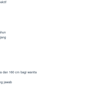
ektif
ahun
jang
ia dan 160 cm bagi wanita
ung jawab