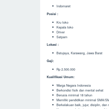
Indomaret
Posisi :
Kru toko
Kepala toko
Driver
Satpam
Lokasi :
Batujaya, Karawang, Jawa Barat
Gaji:
Rp 2.500.000
Kualifikasi Umum:
Warga Negara Indonesia
Berkondisi fisik dan mental sehat
Berusia minimal 18 tahun
Memiliki pendidikan minimal SMA/SM
Berkelakuan baik, jujur, disiplin, da