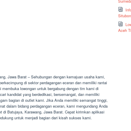
Sumeda
Inf
Situbo
Low
Aceh T
wang, Jawa Barat – Sehubungan dengan kemajuan usaha kami,
erkecimpung di sektor perdagangan eceran dan memiliki rantai
 ini membuka lowongan untuk bergabung dengan tim kami di
ari kandidat yang berdedikasi, bersemangat, dan memiliki
ragam bagian di outlet kami. Jika Anda memiliki semangat tinggi,
inat dalam bidang perdagangan eceran, kami mengundang Anda
t di Batujaya, Karawang, Jawa Barat. Cepat kirimkan aplikasi
ukung untuk menjadi bagian dari kisah sukses kami.