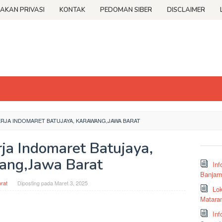
JAKAN PRIVASI
KONTAK
PEDOMAN SIBER
DISCLAIMER
JA INDOMARET BATUJAYA, KARAWANG,JAWA BARAT
ja Indomaret Batujaya,
ang,Jawa Barat
Inf
Banjar
rat
Diposting pada
Maret 3, 2025
Lok
Matara
Inf