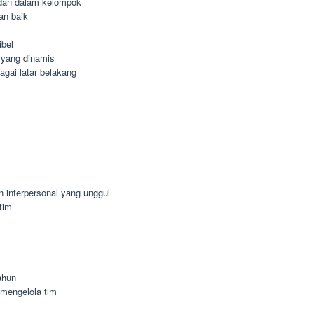
dan dalam kelompok
an baik
ibel
 yang dinamis
agai latar belakang
n interpersonal yang unggul
tim
ahun
mengelola tim