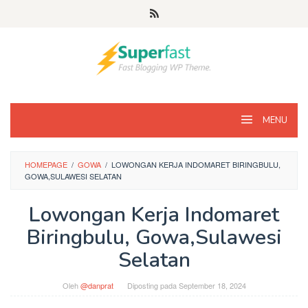
Loncat
ke
konten
MENU
HOMEPAGE
/
GOWA
/
LOWONGAN KERJA INDOMARET BIRINGBULU,
GOWA,SULAWESI SELATAN
Lowongan Kerja Indomaret
Biringbulu, Gowa,Sulawesi
Selatan
Oleh
@danprat
Diposting pada
September 18, 2024