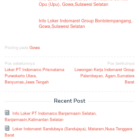
Opu (Upu), Gowa,Sulawesi Selatan
Info Loker Indomaret Group Bontolempangang,
Gowa,Sulawesi Selatan
Posting pada
Gowa
Navigasi
Pos sebelumnya
Pos berikutnya
Loker PT Indomarco Prismatama
Lowongan Kerja Indomaret Group
pos
Purwokerto Utara,
Palembayan, Agam,Sumatera
Banyumas,Jawa Tengah
Barat
Recent Post
Info Loker PT Indomarco Banjarmasin Selatan,
Banjarmasin,Kalimantan Selatan
Loker Indomaret Sandubaya (Sandujaya), Mataram,Nusa Tenggara
Barat