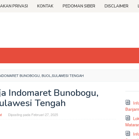
JAKAN PRIVASI
KONTAK
PEDOMAN SIBER
DISCLAIMER
NDOMARET BUNOBOGU, BUOL,SULAWESI TENGAH
a Indomaret Bunobogu,
ulawesi Tengah
Inf
Banjar
t
Diposting pada
Februari 27, 2025
Lok
Matara
Inf