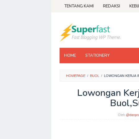
Loncat
TENTANG KAMI
REDAKSI
KEBI
ke
konten
HOME
STATIONERY
HOMEPAGE
/
BUOL
/
LOWONGAN KERJA I
Lowongan Kerj
Buol,S
Oleh
@danpra