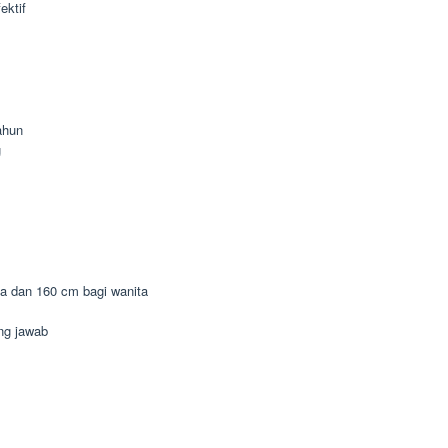
ektif
ahun
g
ia dan 160 cm bagi wanita
ung jawab