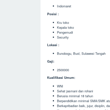
Indomaret
Posisi :
Kru toko
Kepala toko
Pengemudi
Security
Lokasi :
Bunobogu, Buol, Sulawesi Tengah
Gaji:
2500000
Kualifikasi Umum:
WNI
Sehat jasmani dan rohani
Berusia minimal 18 tahun
Berpendidikan minimal SMA/SMK ata
Berkepribadian baik, jujur, disiplin, 