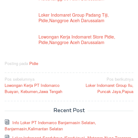
Loker Indomaret Group Padang Tiji,
Pidie,Nanggroe Aceh Darussalam
Lowongan Kerja Indomaret Store Pidie,
Pidie,Nanggroe Aceh Darussalam
Posting pada
Pidie
Navigasi
Pos sebelumnya
Pos berikutnya
Lowongan Kerja PT Indomarco
Loker Indomaret Group Ilu,
pos
Buayan, Kebumen,Jawa Tengah
Puncak Jaya,Papua
Recent Post
Info Loker PT Indomarco Banjarmasin Selatan,
Banjarmasin,Kalimantan Selatan
Loker Indomaret Sandubaya (Sandujaya), Mataram,Nusa Tenggara