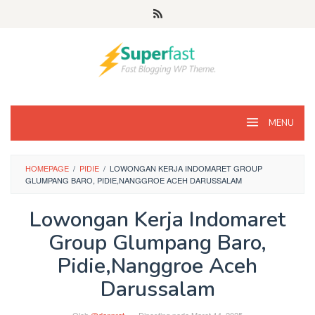
Loncat
ke
konten
MENU
HOMEPAGE
/
PIDIE
/
LOWONGAN KERJA INDOMARET GROUP
GLUMPANG BARO, PIDIE,NANGGROE ACEH DARUSSALAM
Lowongan Kerja Indomaret
Group Glumpang Baro,
Pidie,Nanggroe Aceh
Darussalam