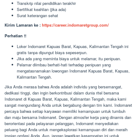
Transkrip nilai pendidikan terakhir
Sertifikat keahlian (jika ada)
Surat keterangan sehat
Kirim Lamaran ke :
https://career.indomaretgroup.com/
Perhatian !!
Loker Indomaret Kapuas Barat, Kapuas, Kalimantan Tengah ini
gratis tanpa dipungut biaya sepeserpun.
Jika ada yang meminta biaya untuk melamar, itu penipuan.
Pelamar diimbau berhati-hati terhadap penipuan yang
mengatasnamakan lowongan Indomaret Kapuas Barat, Kapuas,
Kalimantan Tengah.
Jika Anda merasa bahwa Anda adalah individu yang bersemangat,
dedikasi tinggi, dan ingin berkontribusi dalam dunia ritel bersama
Indomaret di Kapuas Barat, Kapuas, Kalimantan Tengah, maka kami
sangat mengundang Anda untuk bergabung dengan tim kami. Indomaret
percaya bahwa setiap karyawan memiliki kemampuan untuk tumbuh
dan maju bersama Indomaret. Dengan atmosfer kerja yang dinamis dan
berorientasi pada pelayanan pelanggan, Indomaret menyediakan
peluang bagi Anda untuk mengeksplorasi kemampuan diri dan meraih
impian profesi Anda. Ayo, jangan lewatkan kesempatan ini untuk