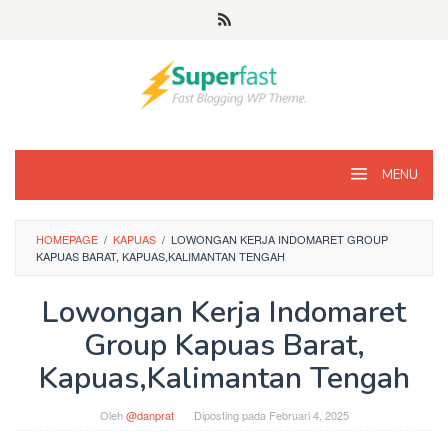
Loncat
ke
konten
MENU
HOMEPAGE
/
KAPUAS
/
LOWONGAN KERJA INDOMARET GROUP
KAPUAS BARAT, KAPUAS,KALIMANTAN TENGAH
Lowongan Kerja Indomaret
Group Kapuas Barat,
Kapuas,Kalimantan Tengah
Oleh
@danprat
Diposting pada
Februari 4, 2025