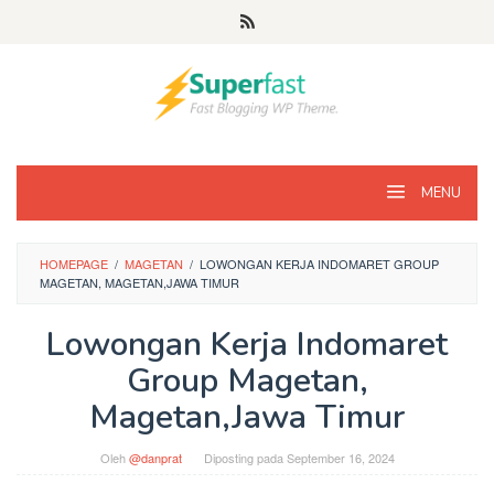
Loncat
ke
konten
MENU
HOMEPAGE
/
MAGETAN
/
LOWONGAN KERJA INDOMARET GROUP
MAGETAN, MAGETAN,JAWA TIMUR
Lowongan Kerja Indomaret
Group Magetan,
Magetan,Jawa Timur
Oleh
@danprat
Diposting pada
September 16, 2024