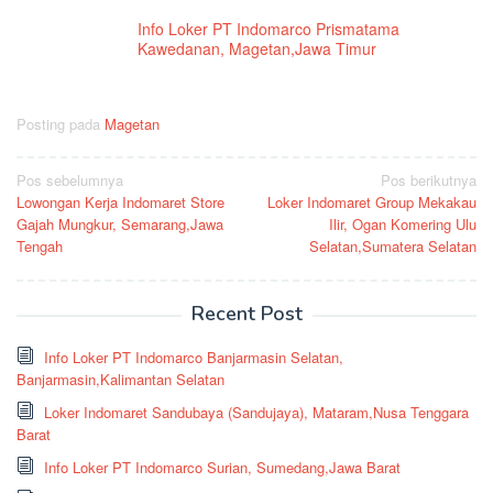
Info Loker PT Indomarco Prismatama
Kawedanan, Magetan,Jawa Timur
Posting pada
Magetan
Navigasi
Pos sebelumnya
Pos berikutnya
Lowongan Kerja Indomaret Store
Loker Indomaret Group Mekakau
pos
Gajah Mungkur, Semarang,Jawa
Ilir, Ogan Komering Ulu
Tengah
Selatan,Sumatera Selatan
Recent Post
Info Loker PT Indomarco Banjarmasin Selatan,
Banjarmasin,Kalimantan Selatan
Loker Indomaret Sandubaya (Sandujaya), Mataram,Nusa Tenggara
Barat
Info Loker PT Indomarco Surian, Sumedang,Jawa Barat