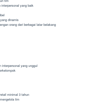
un tim
interpersonal yang baik
ibel
 yang dinamis
gan orang dari berbagai latar belakang
n interpersonal yang unggul
berkelompok
etail minimal 3 tahun
mengelola tim