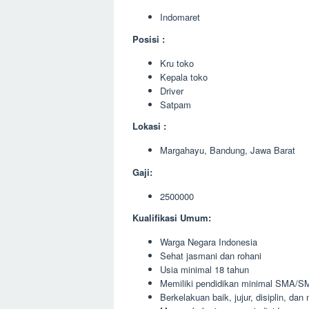
Indomaret
Posisi :
Kru toko
Kepala toko
Driver
Satpam
Lokasi :
Margahayu, Bandung, Jawa Barat
Gaji:
2500000
Kualifikasi Umum:
Warga Negara Indonesia
Sehat jasmani dan rohani
Usia minimal 18 tahun
Memiliki pendidikan minimal SMA/SM
Berkelakuan baik, jujur, disiplin, da