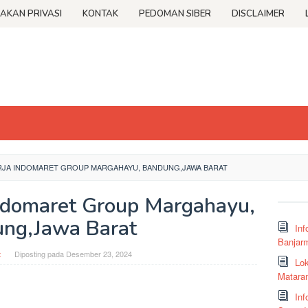
JAKAN PRIVASI
KONTAK
PEDOMAN SIBER
DISCLAIMER
JA INDOMARET GROUP MARGAHAYU, BANDUNG,JAWA BARAT
ndomaret Group Margahayu,
ng,Jawa Barat
Inf
Banjar
t
Diposting pada
Desember 23, 2024
Lok
Matara
Inf