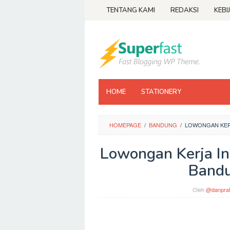
Loncat
TENTANG KAMI
REDAKSI
KEBI
ke
konten
HOME
STATIONERY
HOMEPAGE
/
BANDUNG
/
LOWONGAN KER
Lowongan Kerja I
Bandu
Oleh
@danpra