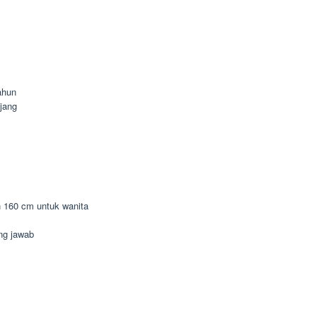
ahun
jang
n 160 cm untuk wanita
ung jawab