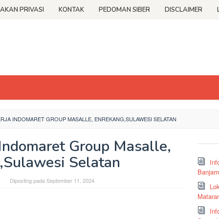
JAKAN PRIVASI
KONTAK
PEDOMAN SIBER
DISCLAIMER
JA INDOMARET GROUP MASALLE, ENREKANG,SULAWESI SELATAN
Indomaret Group Masalle,
,Sulawesi Selatan
Inf
Banjar
Diposting pada
September 11, 2024
Lok
Matara
Inf