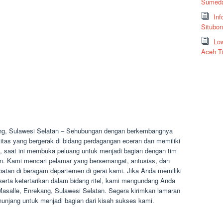
Sumeda
Inf
Situbo
Low
Aceh T
ang, Sulawesi Selatan – Sehubungan dengan berkembangnya
tas yang bergerak di bidang perdagangan eceran dan memiliki
ia, saat ini membuka peluang untuk menjadi bagian dengan tim
an. Kami mencari pelamar yang bersemangat, antusias, dan
abatan di beragam departemen di gerai kami. Jika Anda memiliki
, serta ketertarikan dalam bidang ritel, kami mengundang Anda
 Masalle, Enrekang, Sulawesi Selatan. Segera kirimkan lamaran
jang untuk menjadi bagian dari kisah sukses kami.