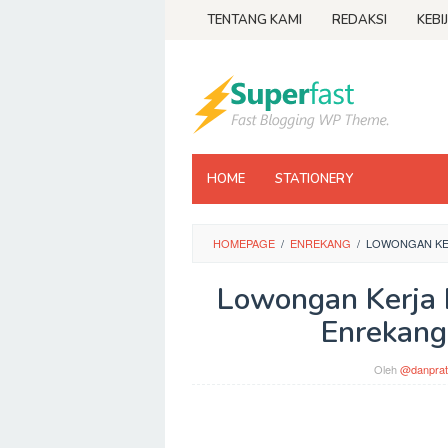
Loncat
TENTANG KAMI
REDAKSI
KEBI
ke
konten
HOME
STATIONERY
HOMEPAGE
/
ENREKANG
/
LOWONGAN KER
Lowongan Kerja 
Enrekang
Oleh
@danprat