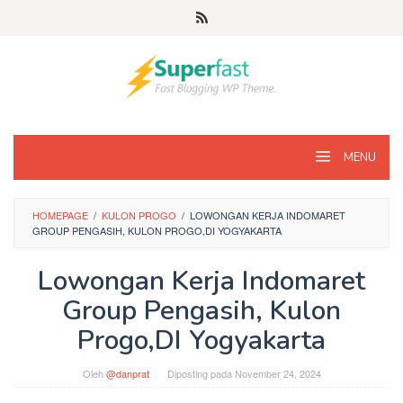
Loncat
ke
konten
MENU
HOMEPAGE
/
KULON PROGO
/
LOWONGAN KERJA INDOMARET
GROUP PENGASIH, KULON PROGO,DI YOGYAKARTA
Lowongan Kerja Indomaret
Group Pengasih, Kulon
Progo,DI Yogyakarta
Oleh
@danprat
Diposting pada
November 24, 2024