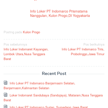
Info Loker PT Indomarco Prismatama
Nanggulan, Kulon Progo,DI Yogyakarta
Posting pada
Kulon Progo
Navigasi
Pos sebelumnya
Pos berikutnya
Info Loker Indomaret Kayangan,
Info Loker PT Indomarco Tiris,
pos
Lombok Utara,Nusa Tenggara
Probolinggo,Jawa Timur
Barat
Recent Post
Info Loker PT Indomarco Banjarmasin Selatan,
Banjarmasin,Kalimantan Selatan
Loker Indomaret Sandubaya (Sandujaya), Mataram,Nusa Tenggara
Barat
Info Loker PT Indomarco Surian, Sumedang,Jawa Barat