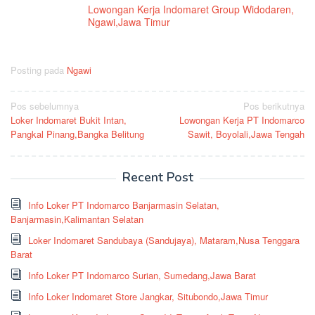
Lowongan Kerja Indomaret Group Widodaren,
Ngawi,Jawa Timur
Posting pada
Ngawi
Navigasi
Pos sebelumnya
Pos berikutnya
Loker Indomaret Bukit Intan,
Lowongan Kerja PT Indomarco
pos
Pangkal Pinang,Bangka Belitung
Sawit, Boyolali,Jawa Tengah
Recent Post
Info Loker PT Indomarco Banjarmasin Selatan,
Banjarmasin,Kalimantan Selatan
Loker Indomaret Sandubaya (Sandujaya), Mataram,Nusa Tenggara
Barat
Info Loker PT Indomarco Surian, Sumedang,Jawa Barat
Info Loker Indomaret Store Jangkar, Situbondo,Jawa Timur