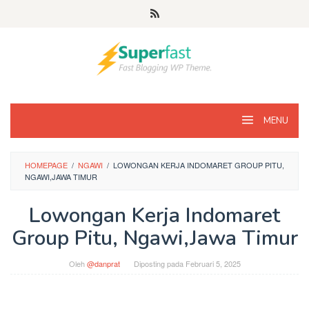
Loncat
ke
konten
MENU
HOMEPAGE
/
NGAWI
/
LOWONGAN KERJA INDOMARET GROUP PITU,
NGAWI,JAWA TIMUR
Lowongan Kerja Indomaret
Group Pitu, Ngawi,Jawa Timur
Oleh
@danprat
Diposting pada
Februari 5, 2025