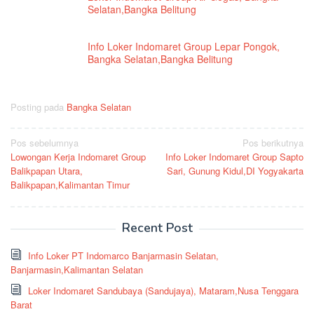
Selatan,Bangka Belitung
Info Loker Indomaret Group Lepar Pongok,
Bangka Selatan,Bangka Belitung
Posting pada
Bangka Selatan
Navigasi
Pos sebelumnya
Pos berikutnya
Lowongan Kerja Indomaret Group
Info Loker Indomaret Group Sapto
pos
Balikpapan Utara,
Sari, Gunung Kidul,DI Yogyakarta
Balikpapan,Kalimantan Timur
Recent Post
Info Loker PT Indomarco Banjarmasin Selatan,
Banjarmasin,Kalimantan Selatan
Loker Indomaret Sandubaya (Sandujaya), Mataram,Nusa Tenggara
Barat