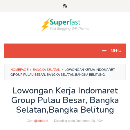
Loncat
ke
konten
MENU
HOMEPAGE
/
BANGKA SELATAN
/
LOWONGAN KERJA INDOMARET
GROUP PULAU BESAR, BANGKA SELATAN,BANGKA BELITUNG
Lowongan Kerja Indomaret
Group Pulau Besar, Bangka
Selatan,Bangka Belitung
Oleh
@danprat
Diposting pada
Desember 20, 2024