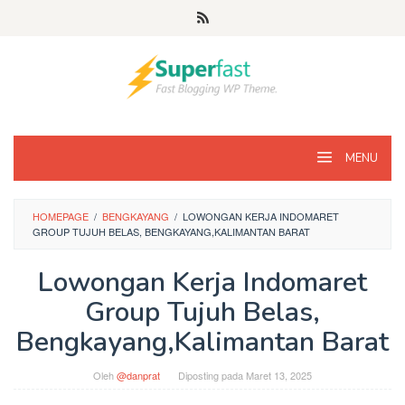
Loncat
ke
konten
MENU
HOMEPAGE
/
BENGKAYANG
/
LOWONGAN KERJA INDOMARET
GROUP TUJUH BELAS, BENGKAYANG,KALIMANTAN BARAT
Lowongan Kerja Indomaret
Group Tujuh Belas,
Bengkayang,Kalimantan Barat
Oleh
@danprat
Diposting pada
Maret 13, 2025