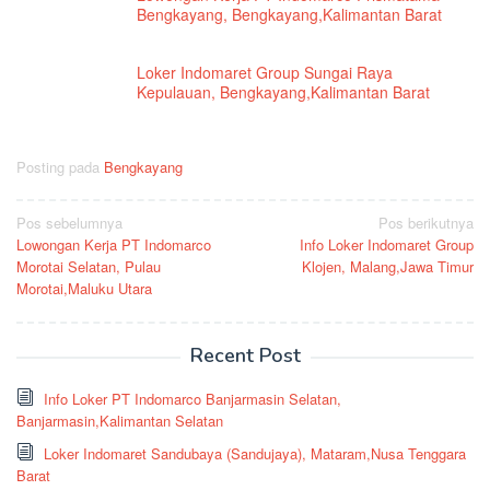
Bengkayang, Bengkayang,Kalimantan Barat
Loker Indomaret Group Sungai Raya
Kepulauan, Bengkayang,Kalimantan Barat
Posting pada
Bengkayang
Navigasi
Pos sebelumnya
Pos berikutnya
Lowongan Kerja PT Indomarco
Info Loker Indomaret Group
pos
Morotai Selatan, Pulau
Klojen, Malang,Jawa Timur
Morotai,Maluku Utara
Recent Post
Info Loker PT Indomarco Banjarmasin Selatan,
Banjarmasin,Kalimantan Selatan
Loker Indomaret Sandubaya (Sandujaya), Mataram,Nusa Tenggara
Barat