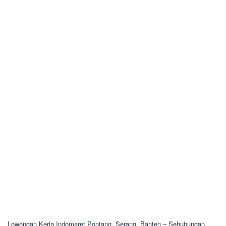
Lowongan Kerja Indomaret Pontang, Serang, Banten – Sehubungan