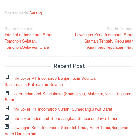
Posting pada
Serang
Navigasi
Pos sebelumnya
Pos berikutnya
Info Loker Indomaret Store
Lowongan Kerja Indomaret Store
pos
Tomohon Selatan,
Siantan Tengah, Kepulauan
Tomohon,Sulawesi Utara
Anambas,Kepulauan Riau
Recent Post
Info Loker PT Indomarco Banjarmasin Selatan,
Banjarmasin,Kalimantan Selatan
Loker Indomaret Sandubaya (Sandujaya), Mataram,Nusa Tenggara
Barat
Info Loker PT Indomarco Surian, Sumedang,Jawa Barat
Info Loker Indomaret Store Jangkar, Situbondo,Jawa Timur
Lowongan Kerja Indomaret Store Idi Timur, Aceh Timur,Nanggroe
Aceh Darussalam