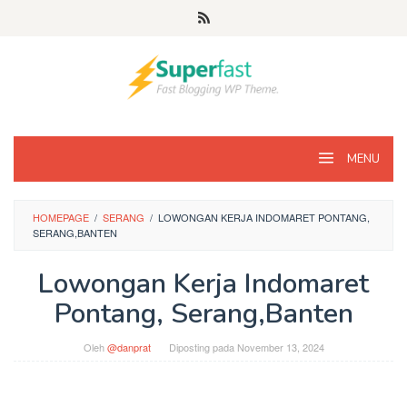
Loncat
ke
konten
MENU
HOMEPAGE
/
SERANG
/
LOWONGAN KERJA INDOMARET PONTANG,
SERANG,BANTEN
Lowongan Kerja Indomaret
Pontang, Serang,Banten
Oleh
@danprat
Diposting pada
November 13, 2024