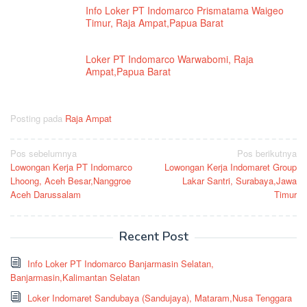
Info Loker PT Indomarco Prismatama Waigeo
Timur, Raja Ampat,Papua Barat
Loker PT Indomarco Warwabomi, Raja
Ampat,Papua Barat
Posting pada
Raja Ampat
Navigasi
Pos sebelumnya
Pos berikutnya
Lowongan Kerja PT Indomarco
Lowongan Kerja Indomaret Group
pos
Lhoong, Aceh Besar,Nanggroe
Lakar Santri, Surabaya,Jawa
Aceh Darussalam
Timur
Recent Post
Info Loker PT Indomarco Banjarmasin Selatan,
Banjarmasin,Kalimantan Selatan
Loker Indomaret Sandubaya (Sandujaya), Mataram,Nusa Tenggara