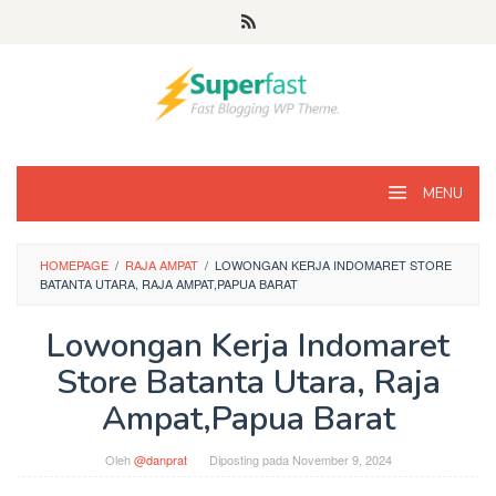
Loncat
ke
konten
MENU
HOMEPAGE
/
RAJA AMPAT
/
LOWONGAN KERJA INDOMARET STORE
BATANTA UTARA, RAJA AMPAT,PAPUA BARAT
Lowongan Kerja Indomaret
Store Batanta Utara, Raja
Ampat,Papua Barat
Oleh
@danprat
Diposting pada
November 9, 2024