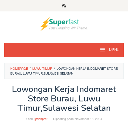
Loncat
ke
konten
MENU
HOMEPAGE
/
LUWU TIMUR
/
LOWONGAN KERJA INDOMARET STORE
BURAU, LUWU TIMUR,SULAWESI SELATAN
Lowongan Kerja Indomaret
Store Burau, Luwu
Timur,Sulawesi Selatan
Oleh
@danprat
Diposting pada
November 18, 2024