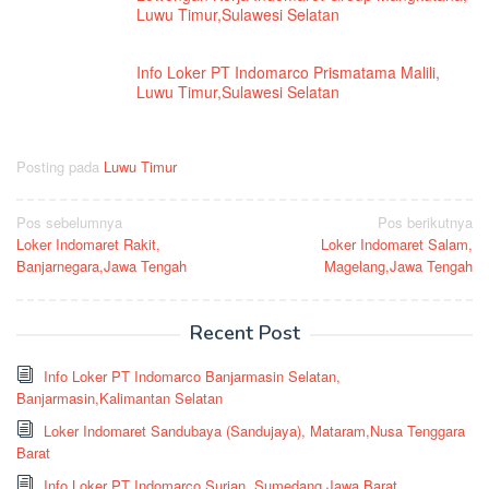
Luwu Timur,Sulawesi Selatan
Info Loker PT Indomarco Prismatama Malili,
Luwu Timur,Sulawesi Selatan
Posting pada
Luwu Timur
Navigasi
Pos sebelumnya
Pos berikutnya
Loker Indomaret Rakit,
Loker Indomaret Salam,
pos
Banjarnegara,Jawa Tengah
Magelang,Jawa Tengah
Recent Post
Info Loker PT Indomarco Banjarmasin Selatan,
Banjarmasin,Kalimantan Selatan
Loker Indomaret Sandubaya (Sandujaya), Mataram,Nusa Tenggara
Barat
Info Loker PT Indomarco Surian, Sumedang,Jawa Barat