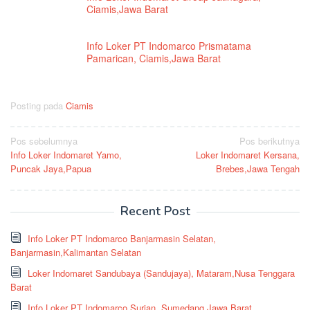
Ciamis,Jawa Barat
Info Loker PT Indomarco Prismatama
Pamarican, Ciamis,Jawa Barat
Posting pada
Ciamis
Navigasi
Pos sebelumnya
Pos berikutnya
Info Loker Indomaret Yamo,
Loker Indomaret Kersana,
pos
Puncak Jaya,Papua
Brebes,Jawa Tengah
Recent Post
Info Loker PT Indomarco Banjarmasin Selatan,
Banjarmasin,Kalimantan Selatan
Loker Indomaret Sandubaya (Sandujaya), Mataram,Nusa Tenggara
Barat
Info Loker PT Indomarco Surian, Sumedang,Jawa Barat