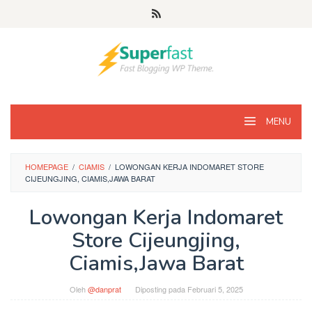
Loncat
ke
konten
MENU
HOMEPAGE
/
CIAMIS
/
LOWONGAN KERJA INDOMARET STORE
CIJEUNGJING, CIAMIS,JAWA BARAT
Lowongan Kerja Indomaret
Store Cijeungjing,
Ciamis,Jawa Barat
Oleh
@danprat
Diposting pada
Februari 5, 2025