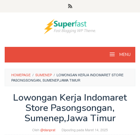
Loncat
ke
konten
MENU
HOMEPAGE
/
SUMENEP
/
LOWONGAN KERJA INDOMARET STORE
PASONGSONGAN, SUMENEP,JAWA TIMUR
Lowongan Kerja Indomaret
Store Pasongsongan,
Sumenep,Jawa Timur
Oleh
@danprat
Diposting pada
Maret 14, 2025