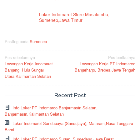
Loker Indomaret Store Masalembu,
Sumenep,Jawa Timur
Posting pada
Sumenep
Navigasi
Pos sebelumnya
Pos berikutnya
Lowongan Kerja Indomaret
Lowongan Kerja PT Indomarco
pos
Banjang, Hulu Sungai
Banjarharjo, Brebes,Jawa Tengah
Utara,Kalimantan Selatan
Recent Post
Info Loker PT Indomarco Banjarmasin Selatan,
Banjarmasin,Kalimantan Selatan
Loker Indomaret Sandubaya (Sandujaya), Mataram,Nusa Tenggara
Barat
Info Loker PT Indomarco Surian, Sumedang,Jawa Barat