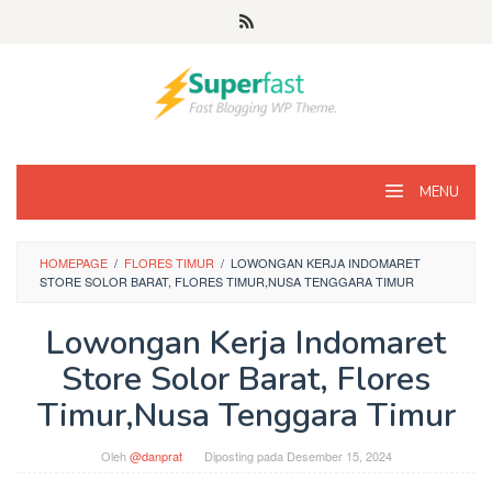
Loncat
ke
konten
MENU
HOMEPAGE
/
FLORES TIMUR
/
LOWONGAN KERJA INDOMARET
STORE SOLOR BARAT, FLORES TIMUR,NUSA TENGGARA TIMUR
Lowongan Kerja Indomaret
Store Solor Barat, Flores
Timur,Nusa Tenggara Timur
Oleh
@danprat
Diposting pada
Desember 15, 2024