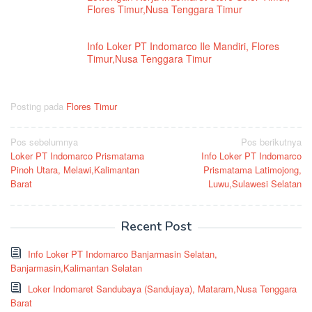
Flores Timur,Nusa Tenggara Timur
Info Loker PT Indomarco Ile Mandiri, Flores
Timur,Nusa Tenggara Timur
Posting pada
Flores Timur
Navigasi
Pos sebelumnya
Pos berikutnya
Loker PT Indomarco Prismatama
Info Loker PT Indomarco
pos
Pinoh Utara, Melawi,Kalimantan
Prismatama Latimojong,
Barat
Luwu,Sulawesi Selatan
Recent Post
Info Loker PT Indomarco Banjarmasin Selatan,
Banjarmasin,Kalimantan Selatan
Loker Indomaret Sandubaya (Sandujaya), Mataram,Nusa Tenggara
Barat