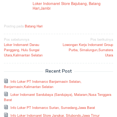
Loker Indomaret Store Bajubang, Batang
Hari,Jambi
Posting pada
Batang Hari
Navigasi
Pos sebelumnya
Pos berikutnya
Loker Indomaret Danau
Lowongan Kerja Indomaret Group
pos
Panggang, Hulu Sungai
Purba, Simalungun,Sumatera
Utara,Kalimantan Selatan
Utara
Recent Post
Info Loker PT Indomarco Banjarmasin Selatan,
Banjarmasin,Kalimantan Selatan
Loker Indomaret Sandubaya (Sandujaya), Mataram,Nusa Tenggara
Barat
Info Loker PT Indomarco Surian, Sumedang,Jawa Barat
Info Loker Indomaret Store Jangkar, Situbondo,Jawa Timur