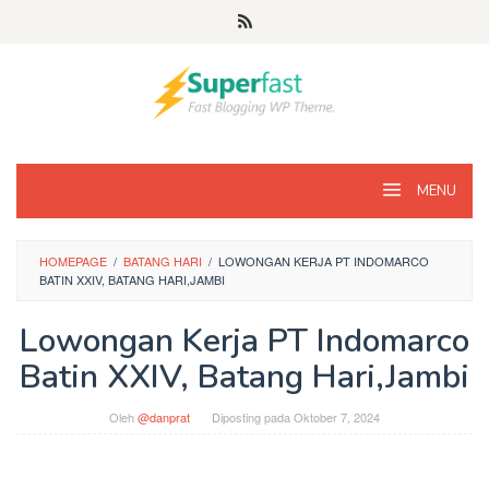
Loncat
ke
konten
MENU
HOMEPAGE
/
BATANG HARI
/
LOWONGAN KERJA PT INDOMARCO
BATIN XXIV, BATANG HARI,JAMBI
Lowongan Kerja PT Indomarco
Batin XXIV, Batang Hari,Jambi
Oleh
@danprat
Diposting pada
Oktober 7, 2024