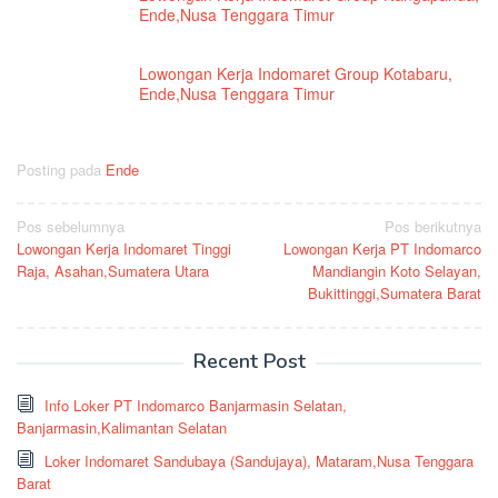
Ende,Nusa Tenggara Timur
Lowongan Kerja Indomaret Group Kotabaru,
Ende,Nusa Tenggara Timur
Posting pada
Ende
Navigasi
Pos sebelumnya
Pos berikutnya
Lowongan Kerja Indomaret Tinggi
Lowongan Kerja PT Indomarco
pos
Raja, Asahan,Sumatera Utara
Mandiangin Koto Selayan,
Bukittinggi,Sumatera Barat
Recent Post
Info Loker PT Indomarco Banjarmasin Selatan,
Banjarmasin,Kalimantan Selatan
Loker Indomaret Sandubaya (Sandujaya), Mataram,Nusa Tenggara
Barat