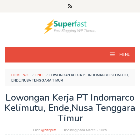
Loncat
ke
konten
MENU
HOMEPAGE
/
ENDE
/
LOWONGAN KERJA PT INDOMARCO KELIMUTU,
ENDE,NUSA TENGGARA TIMUR
Lowongan Kerja PT Indomarco
Kelimutu, Ende,Nusa Tenggara
Timur
Oleh
@danprat
Diposting pada
Maret 6, 2025