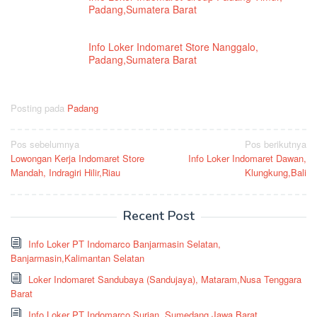
Padang,Sumatera Barat
Info Loker Indomaret Store Nanggalo,
Padang,Sumatera Barat
Posting pada
Padang
Navigasi
Pos sebelumnya
Pos berikutnya
Lowongan Kerja Indomaret Store
Info Loker Indomaret Dawan,
pos
Mandah, Indragiri Hilir,Riau
Klungkung,Bali
Recent Post
Info Loker PT Indomarco Banjarmasin Selatan,
Banjarmasin,Kalimantan Selatan
Loker Indomaret Sandubaya (Sandujaya), Mataram,Nusa Tenggara
Barat
Info Loker PT Indomarco Surian, Sumedang,Jawa Barat