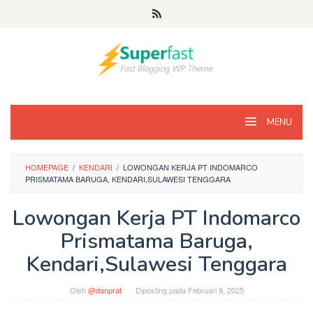
Loncat
ke
konten
MENU
HOMEPAGE
/
KENDARI
/
LOWONGAN KERJA PT INDOMARCO
PRISMATAMA BARUGA, KENDARI,SULAWESI TENGGARA
Lowongan Kerja PT Indomarco
Prismatama Baruga,
Kendari,Sulawesi Tenggara
Oleh
@danprat
Diposting pada
Februari 9, 2025