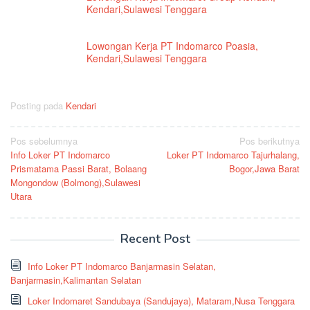
Kendari,Sulawesi Tenggara
Lowongan Kerja PT Indomarco Poasia,
Kendari,Sulawesi Tenggara
Posting pada
Kendari
Navigasi
Pos sebelumnya
Pos berikutnya
Info Loker PT Indomarco
Loker PT Indomarco Tajurhalang,
pos
Prismatama Passi Barat, Bolaang
Bogor,Jawa Barat
Mongondow (Bolmong),Sulawesi
Utara
Recent Post
Info Loker PT Indomarco Banjarmasin Selatan,
Banjarmasin,Kalimantan Selatan
Loker Indomaret Sandubaya (Sandujaya), Mataram,Nusa Tenggara