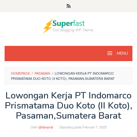
Loncat
ke
konten
MENU
HOMEPAGE
/
PASAMAN
/
LOWONGAN KERJA PT INDOMARCO
PRISMATAMA DUO KOTO (II KOTO), PASAMAN,SUMATERA BARAT
Lowongan Kerja PT Indomarco
Prismatama Duo Koto (II Koto),
Pasaman,Sumatera Barat
Oleh
@danprat
Diposting pada
Februari 7, 2025