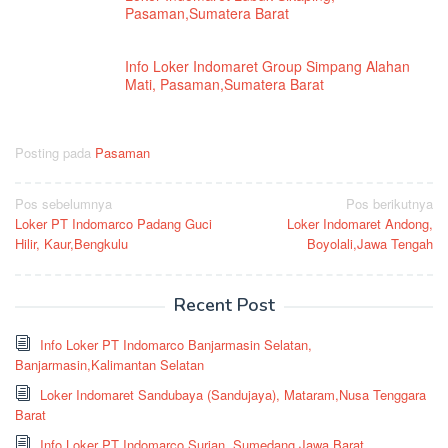
Pasaman,Sumatera Barat
Info Loker Indomaret Group Simpang Alahan
Mati, Pasaman,Sumatera Barat
Posting pada
Pasaman
Navigasi
Pos sebelumnya
Pos berikutnya
Loker PT Indomarco Padang Guci
Loker Indomaret Andong,
pos
Hilir, Kaur,Bengkulu
Boyolali,Jawa Tengah
Recent Post
Info Loker PT Indomarco Banjarmasin Selatan,
Banjarmasin,Kalimantan Selatan
Loker Indomaret Sandubaya (Sandujaya), Mataram,Nusa Tenggara
Barat
Info Loker PT Indomarco Surian, Sumedang,Jawa Barat