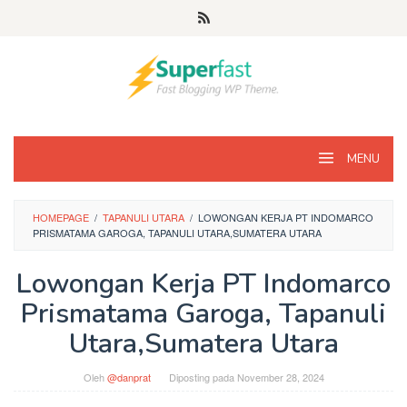
Loncat
ke
konten
MENU
HOMEPAGE
/
TAPANULI UTARA
/
LOWONGAN KERJA PT INDOMARCO
PRISMATAMA GAROGA, TAPANULI UTARA,SUMATERA UTARA
Lowongan Kerja PT Indomarco
Prismatama Garoga, Tapanuli
Utara,Sumatera Utara
Oleh
@danprat
Diposting pada
November 28, 2024