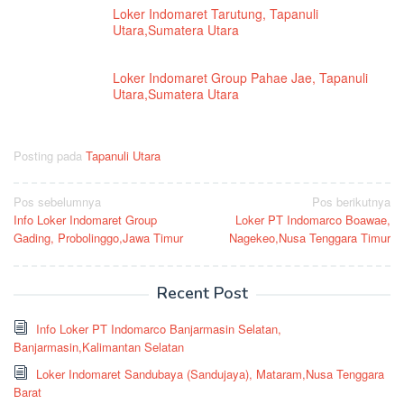
Loker Indomaret Tarutung, Tapanuli
Utara,Sumatera Utara
Loker Indomaret Group Pahae Jae, Tapanuli
Utara,Sumatera Utara
Posting pada
Tapanuli Utara
Navigasi
Pos sebelumnya
Pos berikutnya
Info Loker Indomaret Group
Loker PT Indomarco Boawae,
pos
Gading, Probolinggo,Jawa Timur
Nagekeo,Nusa Tenggara Timur
Recent Post
Info Loker PT Indomarco Banjarmasin Selatan,
Banjarmasin,Kalimantan Selatan
Loker Indomaret Sandubaya (Sandujaya), Mataram,Nusa Tenggara
Barat